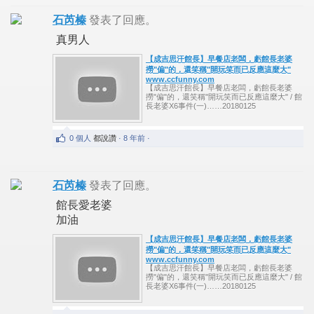
石芮榛
發表了回應。
真男人
【成吉思汗館長】早餐店老闆，虧館長老婆
撈"偏"的，還笑稱"開玩笑而已反應這麼大"
www.ccfunny.com
【成吉思汗館長】早餐店老闆，虧館長老婆
撈"偏"的，還笑稱"開玩笑而已反應這麼大" / 館
長老婆X6事件(一)……20180125
0 個人
都說讚
· 8 年前 ·
石芮榛
發表了回應。
館長愛老婆
加油
【成吉思汗館長】早餐店老闆，虧館長老婆
撈"偏"的，還笑稱"開玩笑而已反應這麼大"
www.ccfunny.com
【成吉思汗館長】早餐店老闆，虧館長老婆
撈"偏"的，還笑稱"開玩笑而已反應這麼大" / 館
長老婆X6事件(一)……20180125